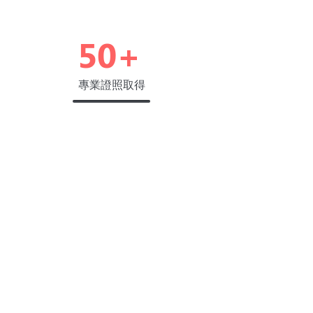
50+
專業證照取得
想了解如何讓數位轉型服務更貼近
你的需求，或CRM/ERP系統操作使
用，以及我們的交付基礎和配置方
案，歡迎馬上與我們聯繫。
預約諮詢