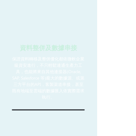
​資料整併及數據串接
保證資料轉移及整併優化都依微軟企業
級資安進行，不只輕鬆連通生產力工
具，也能將來自其他連接器(Oracle,
SAP, Salesforce 等)龐大的數據源、或第
三方平台的API，客製渠道串接，甚至
既有地端至雲端的數據匯入依實際需求
執行。